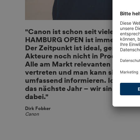
"Canon ist schon seit vielen Jahre
HAMBURG OPEN ist immer ein supe
Der Zeitpunkt ist ideal, gerade wei
Akteure noch nicht in Produktionen
Alle am Markt relevanten Herstelle
vertreten und man kann sich in ku
umfassend informieren. Ich freue
das nächste Jahr – wir sind auf all
dabei."
Dirk Fobker
Canon