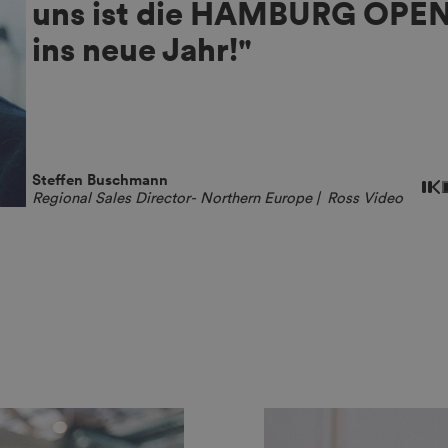
Sven Feldmann
Director Sales and Purchasing
| New Media AV