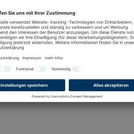
n dabei. Die
"Bei der HAMBUR
r klasse Event.
Bereich Broadcas
l im Januar viele
als einer der gr
 involviert sind.
optimal platzier
r sind hier
HAMBURG OPEN si
rzer Zeit
Erfolgsgeschicht
 mich schon auf
Christoph Theussen
e Fälle wieder
FUJIFILM Electronic Imagi