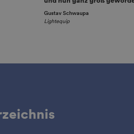
und nun ganz groß geworden
Gustav Schwaupa
Lightequip
zeichnis