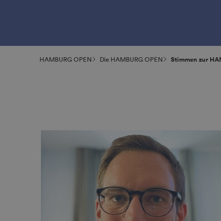
HAMBURG OPEN
Die HAMBURG OPEN
Stimmen zur H
ist bei uns seit Jahren ein
m Eventkalender. Wir treffen
meisten unserer
Kunden und Partner in einer
angenehmen Atmosphäre. Für