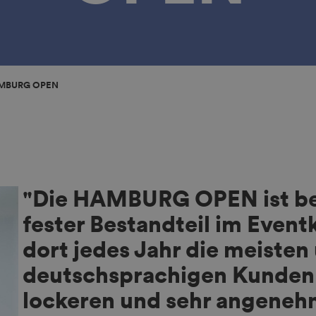
AMBURG OPEN
Die HAMBURG OPEN als er
des Jahres ist ein unverzich
Branchentreffpunkt, und ei
für gute Gespräche rund um
Bewegtbildes.