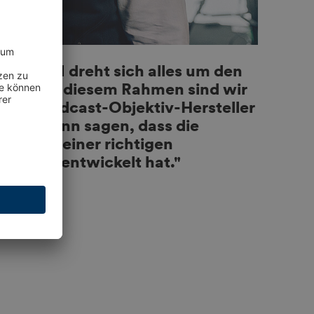
G OPEN dreht sich alles um den
t und in diesem Rahmen sind wir
oßen Broadcast-Objektiv-Hersteller
t. Man kann sagen, dass die
ch zu einer richtigen
e weiterentwickelt hat."
ng Europe